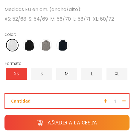
Medidas EU en cm. (ancho/alto):
Seleccione dónde buscar
XS: 52/68 S: 54/69 M: 56/70 L: 58/71 XL: 60/72
Color:
Formato:
XS
S
M
L
XL
Cantidad
AÑADIR A LA CESTA