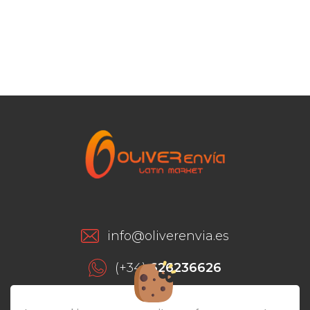
info@oliverenvia.es
(+34)
626236626
(+34)
928293649