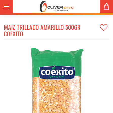
Productos
Granos
Toggle navigation
MAIZ TRILLADO AMARILLO 500gr COEXITO
MAIZ TRILLADO AMARILLO 500GR
COEXITO
s