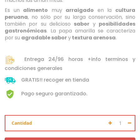
muchos las aman fritas.
Es un
alimento
muy
arraigado
en la
cultura
peruana
, no sólo por su larga conservación, sino
también por su delicioso
sabor
y
posibilidades
Seleccione dónde buscar
gastronómicas
. La papa amarilla se caracteriza
por su
agradable sabor
y
textura arenosa
.
Entrega 24/96 horas +info terminos y
condiciones generales
GRATIS!! recoger en tienda
Pago seguro garantizado.
Cantidad