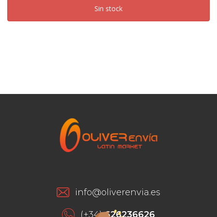
Sin stock
info@oliverenvia.es
(+34)
626236626