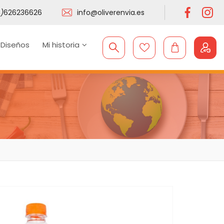
)
626236626
info@oliverenvia.es
 Diseños
Mi historia