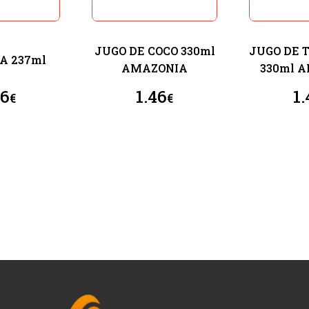
JUGO DE COCO 330ml
JUGO DE 
A 237ml
AMAZONIA
330ml 
46
1.46
1.
€
€