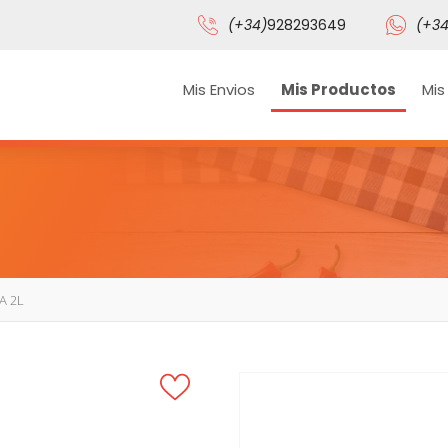
(+34)
928293649
(+34
Mis Envios
Mis Productos
Mis
A 2L