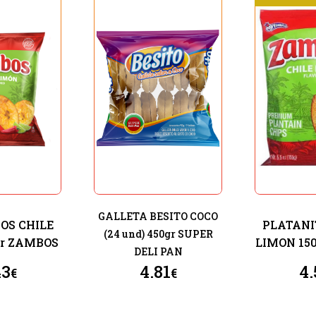
GALLETA BESITO COCO
OS CHILE
PLATANI
(24 und) 450gr SUPER
gr ZAMBOS
LIMON 15
DELI PAN
43
4.81
4.
€
€