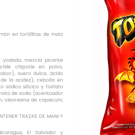
imón en tortillitas de maíz
al yodada, mezcla picante
 chile chipotle en polvo,
bor), suero dulce, ácido
 de la acidez), cebolla en
o sódico silícico y fosfato
inato de sodio (acentuador
ón, oleoresina de capsicum,
NTENER TRAZAS DE MANI Y
caragua, El Salvador y