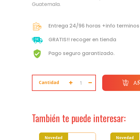
ACCESO PROFESIONALES
Guatemala.
Entrega 24/96 horas +info terminos
GRATIS!! recoger en tienda
MIS ENVIOS
Pago seguro garantizado.
MIS PRODUCTOS
Seleccione dónde buscar
MIS DISEÑOS
Cantidad
AÑ
MI HISTORIA
También te puede interesar:
Novedad
Novedad