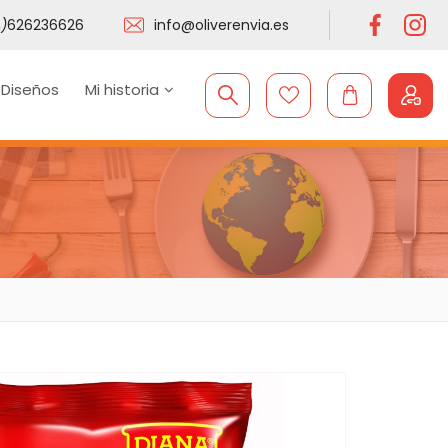
)
626236626
info@oliverenvia.es
 Diseños
Mi historia