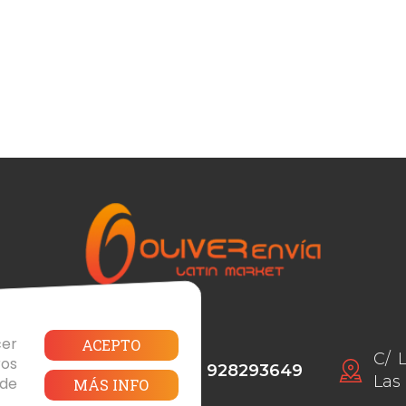
er
ACEPTO
C/ 
ros
626236626
(+34)
928293649
Las
 de
MÁS INFO