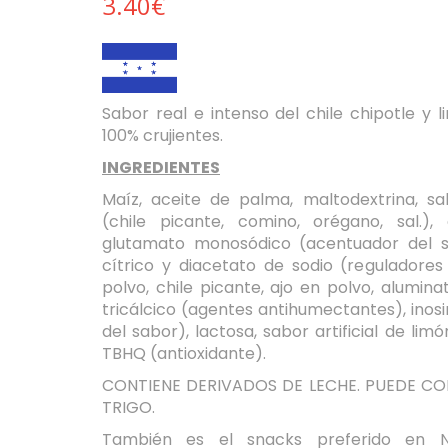
3.40€
Sabor real e intenso del chile chipotle y l
100% crujientes.
INGREDIENTES
Maíz, aceite de palma, maltodextrina, s
(chile picante, comino, orégano, sal.),
glutamato monosódico (acentuador del sa
cítrico y diacetato de sodio (reguladores
polvo, chile picante, ajo en polvo, aluminat
tricálcico (agentes antihumectantes), inos
del sabor), lactosa, sabor artificial de lim
TBHQ (antioxidante).
CONTIENE DERIVADOS DE LECHE. PUEDE CO
TRIGO.
También es el snacks preferido en Ni