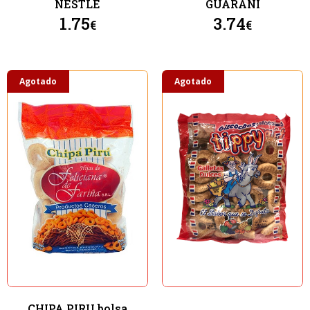
NESTLE
GUARANI
1.75
3.74
€
€
Agotado
Agotado
CHIPA PIRU bolsa