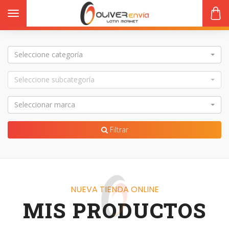
Toggle navigation
Seleccione categoría
Seleccione subcategoría
s
Seleccionar marca
Filtrar
NUEVA TIENDA ONLINE
MIS PRODUCTOS