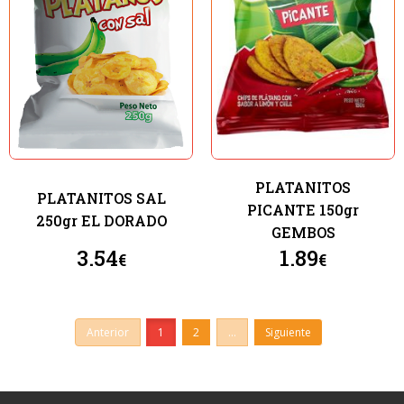
PLATANITOS
PLATANITOS SAL
PICANTE 150gr
250gr EL DORADO
GEMBOS
3.54
1.89
€
€
Anterior
1
2
...
Siguiente