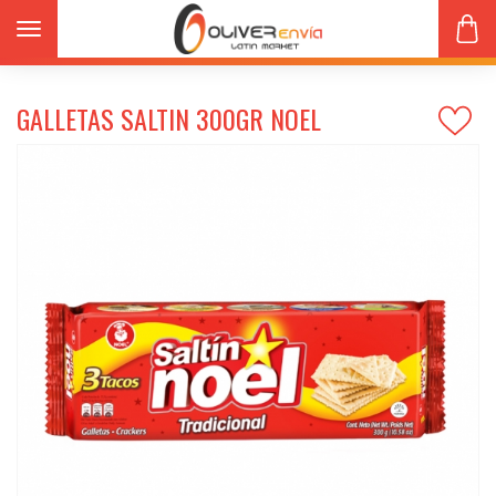
Toggle navigation
Productos
Dulces
GALLETAS SALTIN 300gr NOEL
GALLETAS SALTIN 300GR NOEL
s