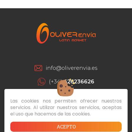
info@oliverenvia.es
(+34)
626236626
(+34)
928293649
Las cookies nos permiten ofrecer nuestros
servicios. Al utilizar nuestros servicios, aceptas
C/ León y Castillo, 175 Local Bajo - 35004
el uso que hacemos de las cookies.
Las Palmas de Gran Canaria
ACEPTO